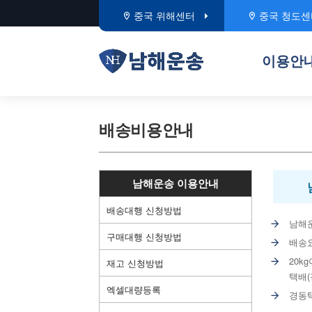
중국 위해센터
중국 청도센
고시환율 209.60
구매대행 적용환율 216.
이용안
배송비용안내
남해운송 이용안내
배송대행 신청방법
남해
구매대행 신청방법
배송요
20k
재고 신청방법
택배(
엑셀대량등록
경동