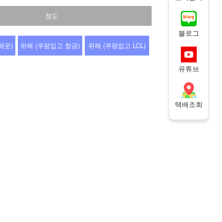
청도
블로그
해운)
위해 (쿠팡입고 항공)
위해 (쿠팡입고 LCL)
유튜브
택배조회