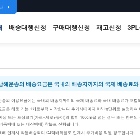
터
84
내
배송대행신청
구매대행신청
재고신청
3P
남해운송의 배송요금은 국내의 배송지까지의 국제 배송료와 
운송의 이용요금에는 국내의 배송지까지의 국제 배송료와 국내 배송료가 포함
금은 해운 기본 1키로부턱 시작합니다.추가시때마다 0.5 kg단위로 설정하여 비용을 산정
g이상 또는 포장크기(가로+세로+높이)의 합이 160cm을 넘는 경우 또는 한변의
경동택배 또는 대신택배) 착불로 진행됩니다.
택배 인계시 착불배송되며 CJ택배화물로 인계시 추가비용 익월 청구합니다.