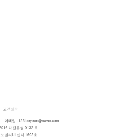
고객센터
일 : 123leeyeon@naver.com
016-대전유성-0132 호
크노벨리U1센터 1603호